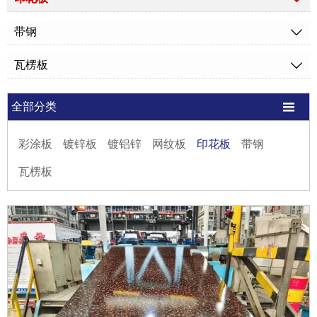
带钢

瓦楞板


全部分类
彩涂板
镀锌板
镀铝锌
网纹板
印花板
带钢
瓦楞板