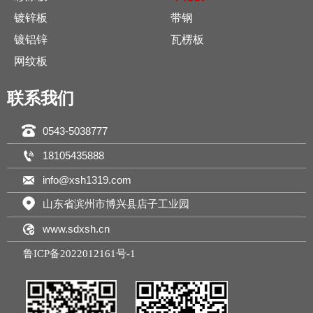
镀锌板
带钢
镀铝锌
瓦楞板
网纹板
联系我们

0543-5038777

18105435888

info@xsh1319.com

山东省滨州市博兴县店子工业园

www.sdxsh.cn
鲁ICP备2022012161号-1