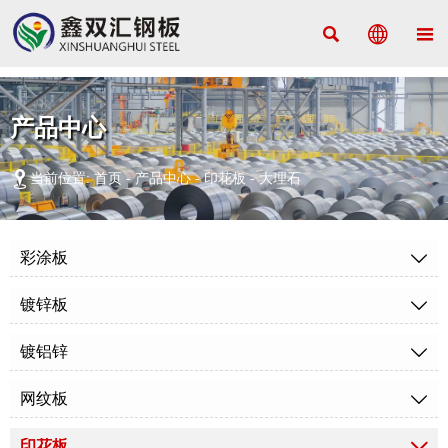



产品中心

当前位置:
首页
-
产品中心
-
印花板
-
大理石
彩涂板

镀锌板

镀铝锌

网纹板

印花板
