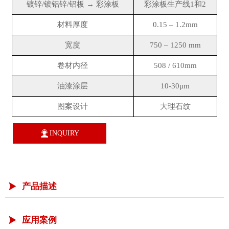
镀锌/镀铝锌/铝板 → 彩涂板
彩涂板生产线1和2
材料厚度
0.15 – 1.2mm
宽度
750 – 1250 mm
卷材内径
508 / 610mm
油漆涂层
10-30μm
图案设计
大理石纹

INQUIRY
产品描述

应用案例
